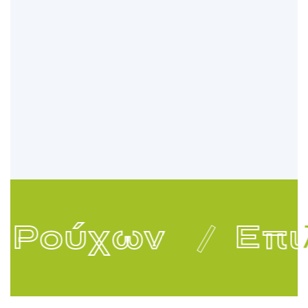
 Ρούχων
Επι